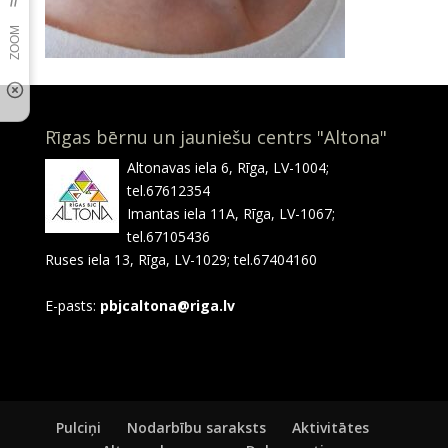
Rīgas bērnu un jauniešu centrs "Altona"
Altonavas iela 6, Rīga, LV-1004;
tel.67612354
Imantas iela 11A, Rīga, LV-1067;
tel.67105436
Ruses iela 13, Rīga, LV-1029; tel.67404160
E-pasts:
pbjcaltona@riga.lv
Pulciņi
Nodarbību saraksts
Aktivitātes