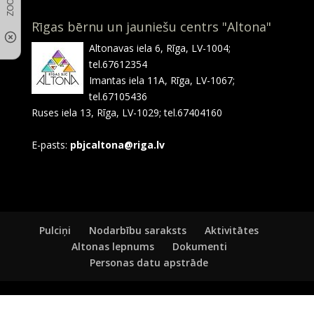
Rīgas bērnu un jauniešu centrs "Altona"
Altonavas iela 6, Rīga, LV-1004;
tel.67612354
Imantas iela 11A, Rīga, LV-1067;
tel.67105436
Ruses iela 13, Rīga, LV-1029; tel.67404160
E-pasts:
pbjcaltona@riga.lv
Pulciņi
Nodarbību saraksts
Aktivitātes
Altonas lepnums
Dokumenti
Personas datu apstrāde