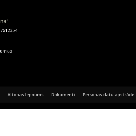
ona"
.67612354
7404160
Altonas lepnums
Dokumenti
Personas datu apstrāde