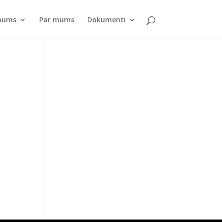
pnums
Par mums
Dokumenti