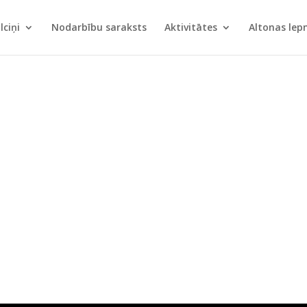
lciņi
Nodarbību saraksts
Aktivitātes
Altonas le