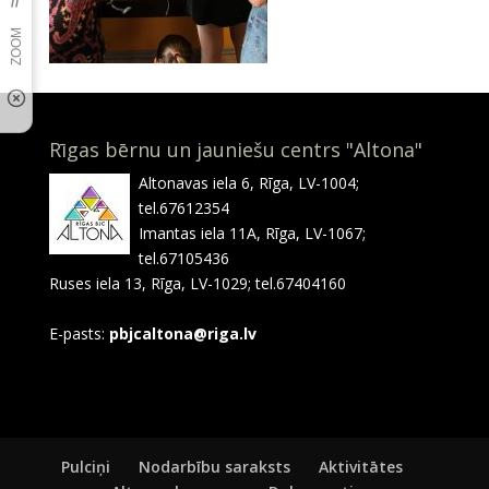
Rīgas bērnu un jauniešu centrs "Altona"
Altonavas iela 6, Rīga, LV-1004;
tel.67612354
Imantas iela 11A, Rīga, LV-1067;
tel.67105436
Ruses iela 13, Rīga, LV-1029; tel.67404160
E-pasts:
pbjcaltona@riga.lv
Pulciņi
Nodarbību saraksts
Aktivitātes