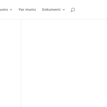
pnums
Par mums
Dokumenti