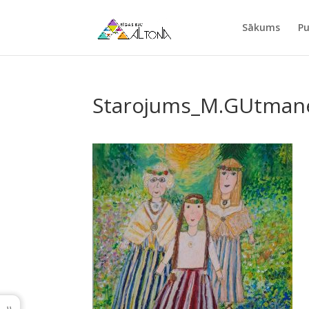
Sākums
Pu
Starojums_M.GUtman