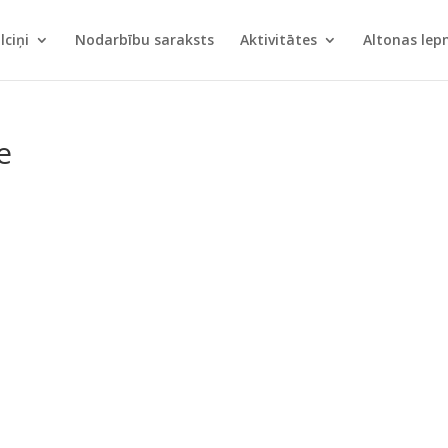
lciņi
Nodarbību saraksts
Aktivitātes
Altonas le
e