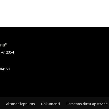
ona"
.67612354
7404160
Altonas lepnums
Dokumenti
Personas datu apstrāde