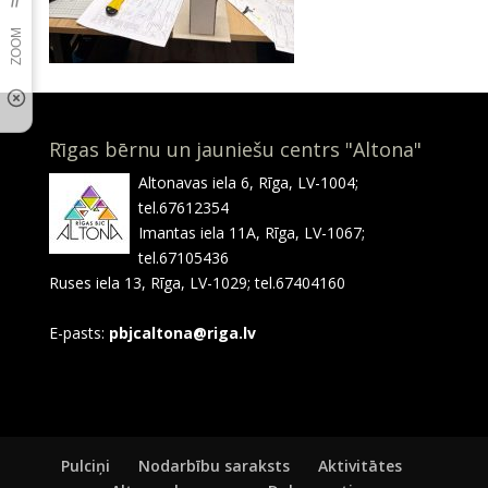
Rīgas bērnu un jauniešu centrs "Altona"
Altonavas iela 6, Rīga, LV-1004;
tel.67612354
Imantas iela 11A, Rīga, LV-1067;
tel.67105436
Ruses iela 13, Rīga, LV-1029; tel.67404160
E-pasts:
pbjcaltona@riga.lv
Pulciņi
Nodarbību saraksts
Aktivitātes