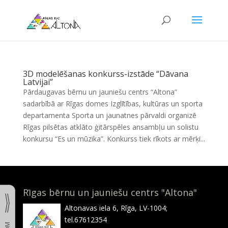
3D modelēšanas konkurss-izstāde “Dāvana
Latvijai”
Pārdaugavas bērnu un jauniešu centrs “Altona”
sadarbībā ar Rīgas domes Izglītības, kultūras un sporta
departamenta Sporta un jaunatnes pārvaldi organizē
Rīgas pilsētas atklāto ģitārspēles ansambļu un solistu
konkursu “Es un mūzika”. Konkurss tiek rīkots ar mērķi...
Rīgas bērnu un jauniešu centrs "Altona"
Altonavas iela 6, Rīga, LV-1004;
tel.67612354