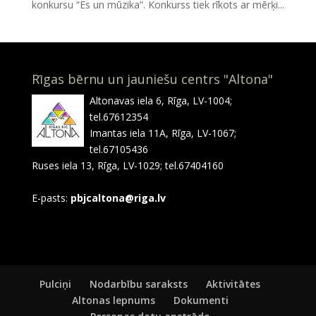
konkursu “Es un mūzika”. Konkurss tiek rīkots ar mērķi...
Rīgas bērnu un jauniešu centrs "Altona"
Altonavas iela 6, Rīga, LV-1004;
tel.67612354
Imantas iela 11A, Rīga, LV-1067;
tel.67105436
Ruses iela 13, Rīga, LV-1029; tel.67404160
E-pasts:
pbjcaltona@riga.lv
Pulciņi
Nodarbību saraksts
Aktivitātes
Altonas lepnums
Dokumenti