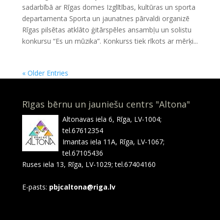
sadarbībā ar Rīgas domes Izglītības, kultūras un sporta
departamenta Sporta un jaunatnes pārvaldi organizē
Rīgas pilsētas atklāto ģitārspēles ansambļu un solistu
konkursu “Es un mūzika”. Konkurss tiek rīkots ar mērķi...
« Older Entries
Rīgas bērnu un jauniešu centrs "Altona"
Altonavas iela 6, Rīga, LV-1004;
tel.67612354
Imantas iela 11A, Rīga, LV-1067;
tel.67105436
Ruses iela 13, Rīga, LV-1029; tel.67404160
E-pasts:
pbjcaltona@riga.lv