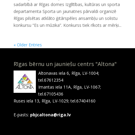
sadarbībā ar Rīgas domes Izglītības, kultūras un sporta
departamenta Sporta un jaunatnes pārvaldi organizē
Rīgas pilsētas atklāto ģitārspēles ansambļu un solistu
konkursu “Es un mūzika”. Konkurss tiek rīkots ar mērķi...
« Older Entries
Rīgas bērnu un jauniešu centrs "Altona"
Altonavas iela 6, Rīga, LV-1004;
tel.67612354
Imantas iela 11A, Rīga, LV-1067;
tel.67105436
Ruses iela 13, Rīga, LV-1029; tel.67404160
E-pasts:
pbjcaltona@riga.lv