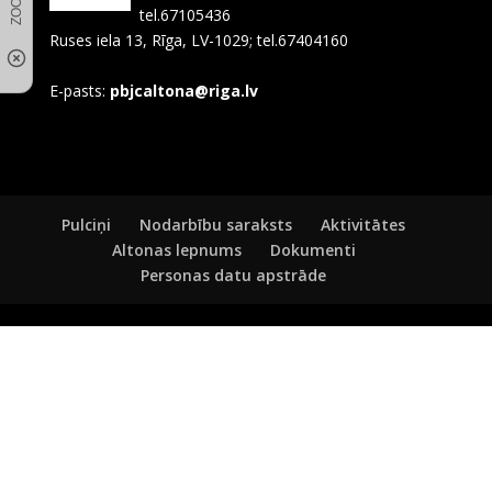
tel.67105436
Ruses iela 13, Rīga, LV-1029; tel.67404160
E-pasts:
pbjcaltona@riga.lv
Pulciņi
Nodarbību saraksts
Aktivitātes
Altonas lepnums
Dokumenti
Personas datu apstrāde