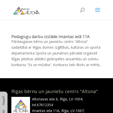
Pedagogu darbu izstāde Imantas ielā 11A
Pārdaugavas bērnu un jauniešu centrs “Altona”
sadarbībā ar Rīgas domes Izglītības, kultūras un sporta
departamenta Sporta un jaunatnes pārvaldi organizē
Rīgas pilsētas atklāto ģitārspēles ansambļu un solistu
konkursu “Es un mūzika”. Konkurss tiek rīkots ar mērķi...
Rīgas bērnu un jauniešu centrs "Altona"
Altonavas iela 6, Rīga, LV-1004;
tel.67612354
Imantas iela 11A, Rīga, LV-1067;