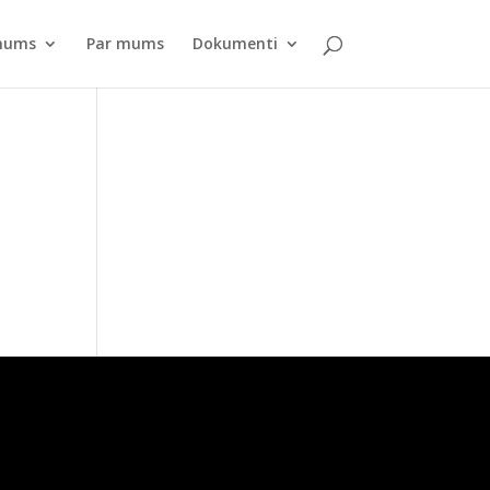
pnums
Par mums
Dokumenti