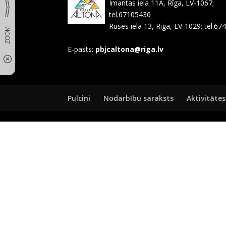
Imantas iela 11A, Rīga, LV-1067;
tel.67105436
Ruses iela 13, Rīga, LV-1029; tel.6
E-pasts:
pbjcaltona@riga.lv
Pulciņi
Nodarbību saraksts
Aktivitātes