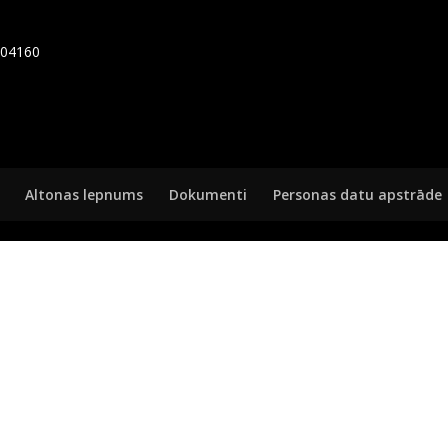
7404160
Altonas lepnums
Dokumenti
Personas datu apstrāde