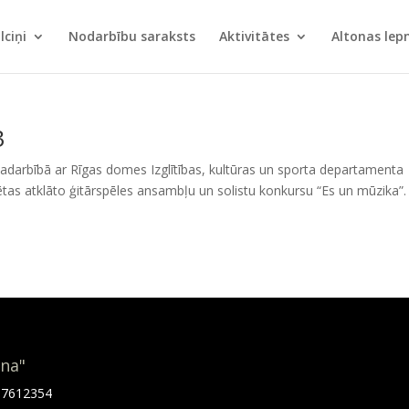
lciņi
Nodarbību saraksts
Aktivitātes
Altonas le
3
adarbībā ar Rīgas domes Izglītības, kultūras un sporta departamenta
ētas atklāto ģitārspēles ansambļu un solistu konkursu “Es un mūzika”.
ona"
.67612354