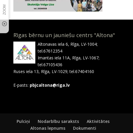
Rīgas bērnu un jauniešu centrs "Altona"
Altonavas iela 6, Rīga, LV-1004;
tel.67612354
Imantas iela 11A, Rīga, LV-1067;
tel.67105436
Ruses iela 13, Rīga, LV-1029; tel.67404160
E-pasts:
pbjcaltona@riga.lv
Pulciņi
Nodarbību saraksts
Aktivitātes
Altonas lepnums
Dokumenti