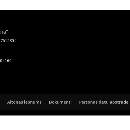
ona"
.67612354
7404160
Altonas lepnums
Dokumenti
Personas datu apstrāde