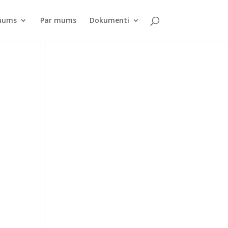
pnums
Par mums
Dokumenti