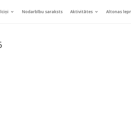
lciņi
Nodarbību saraksts
Aktivitātes
Altonas le
6