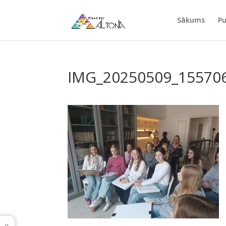
Sākums
Pu
IMG_20250509_15570