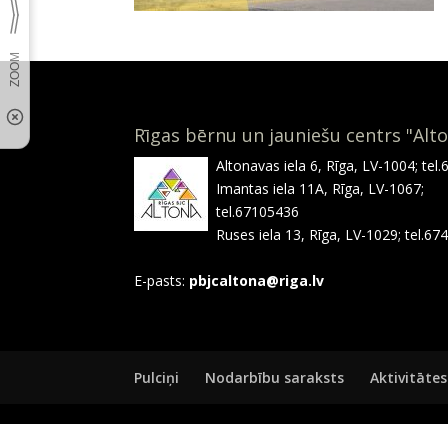
Rīgas bērnu un jauniešu centrs "Alt
Altonavas iela 6, Rīga, LV-1004; tel
Imantas iela 11A, Rīga, LV-1067;
tel.67105436
Ruses iela 13, Rīga, LV-1029; tel.6
E-pasts:
pbjcaltona@riga.lv
Pulciņi
Nodarbību saraksts
Aktivitātes