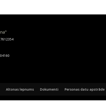
ona"
.67612354
7404160
Altonas lepnums
Dokumenti
Personas datu apstrāde