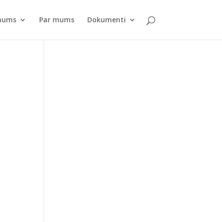
pnums
Par mums
Dokumenti