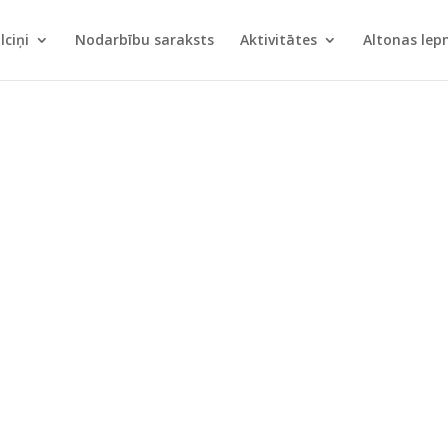
lciņi
Nodarbību saraksts
Aktivitātes
Altonas le