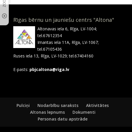
Rīgas bērnu un jauniešu centrs "Altona"
Altonavas iela 6, Rīga, LV-1004;
tel.67612354
Imantas iela 11A, Rīga, LV-1067;
tel.67105436
Ruses iela 13, Rīga, LV-1029; tel.67404160
E-pasts:
pbjcaltona@riga.lv
Pulciņi
Nodarbību saraksts
Aktivitātes
Altonas lepnums
Dokumenti
Personas datu apstrāde