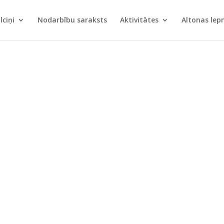
lciņi
Nodarbību saraksts
Aktivitātes
Altonas le