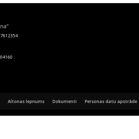
ona"
.67612354
7404160
Altonas lepnums
Dokumenti
Personas datu apstrāde