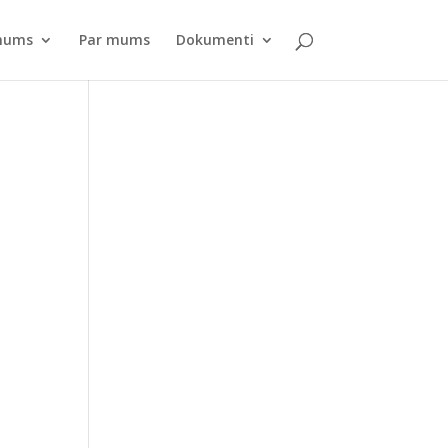
pnums
Par mums
Dokumenti