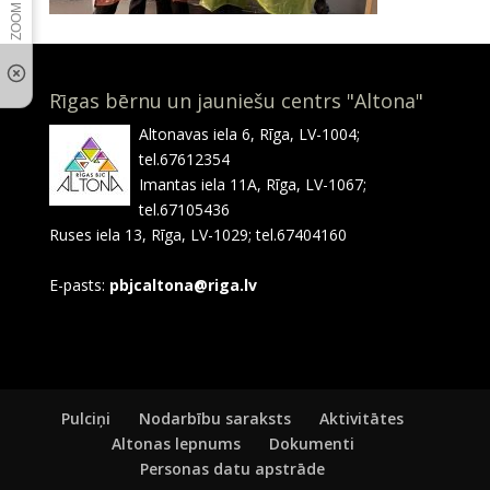
Rīgas bērnu un jauniešu centrs "Altona"
Altonavas iela 6, Rīga, LV-1004;
tel.67612354
Imantas iela 11A, Rīga, LV-1067;
tel.67105436
Ruses iela 13, Rīga, LV-1029; tel.67404160
E-pasts:
pbjcaltona@riga.lv
Pulciņi
Nodarbību saraksts
Aktivitātes
Altonas lepnums
Dokumenti
Personas datu apstrāde