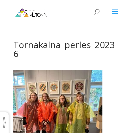
Tornakalna_perles_2023_
6