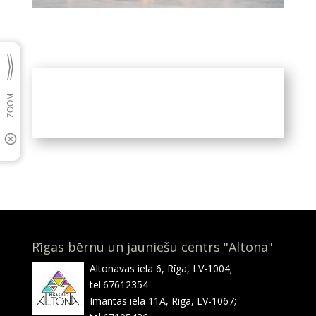
Rīgas bērnu un jauniešu centrs "Altona"
Altonavas iela 6, Rīga, LV-1004;
tel.67612354
Imantas iela 11A, Rīga, LV-1067;