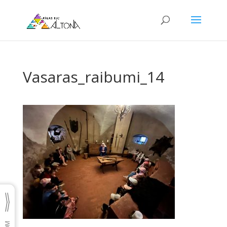
Vasaras_raibumi_14