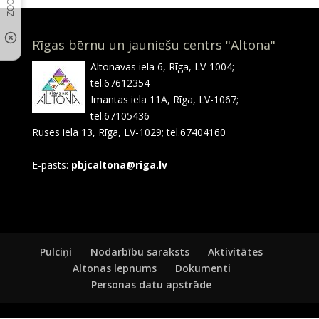
Rīgas bērnu un jauniešu centrs "Altona"
Altonavas iela 6, Rīga, LV-1004;
tel.67612354
Imantas iela 11A, Rīga, LV-1067;
tel.67105436
Ruses iela 13, Rīga, LV-1029; tel.67404160
E-pasts:
pbjcaltona@riga.lv
Pulciņi
Nodarbību saraksts
Aktivitātes
Altonas lepnums
Dokumenti
Personas datu apstrāde