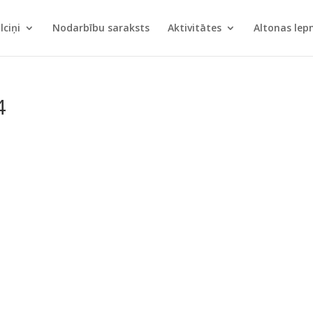
lciņi
Nodarbību saraksts
Aktivitātes
Altonas le
4