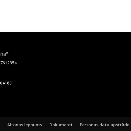
ona"
.67612354
7404160
Altonas lepnums
Dokumenti
Personas datu apstrāde