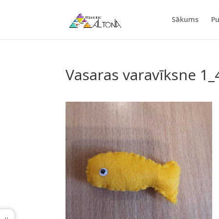
Sākums
Pu
Vasaras varavīksne 1_