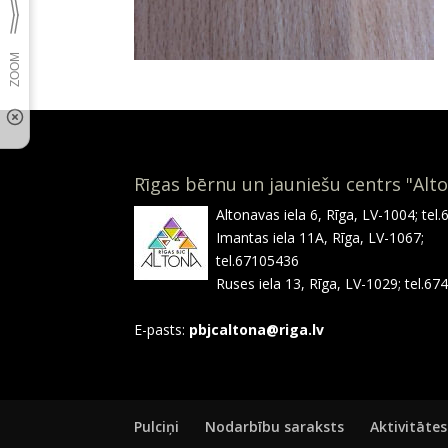
Rīgas bērnu un jauniešu centrs "Alt
Altonavas iela 6, Rīga, LV-1004; tel
Imantas iela 11A, Rīga, LV-1067;
tel.67105436
Ruses iela 13, Rīga, LV-1029; tel.6
E-pasts:
pbjcaltona@riga.lv
Pulciņi
Nodarbību saraksts
Aktivitātes