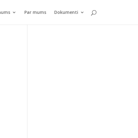
pnums
Par mums
Dokumenti