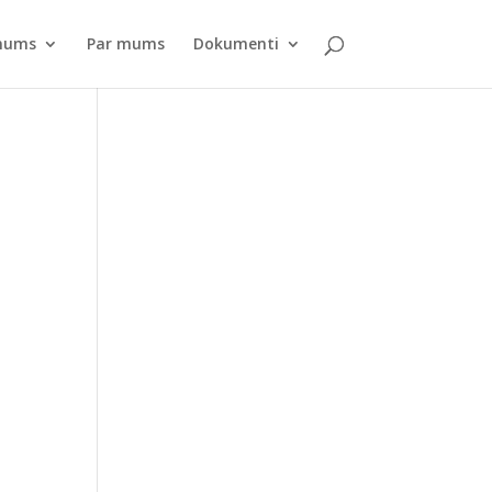
pnums
Par mums
Dokumenti