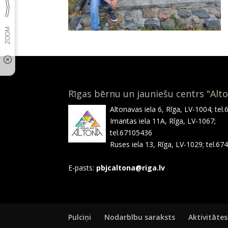
Rīgas bērnu un jauniešu centrs "Alt
Altonavas iela 6, Rīga, LV-1004; tel
Imantas iela 11A, Rīga, LV-1067;
tel.67105436
Ruses iela 13, Rīga, LV-1029; tel.6
E-pasts:
pbjcaltona@riga.lv
Pulciņi
Nodarbību saraksts
Aktivitātes