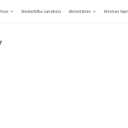
lciņi
Nodarbību saraksts
Aktivitātes
Altonas le
7