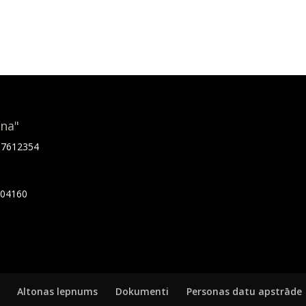
ona"
.67612354
7404160
Altonas lepnums
Dokumenti
Personas datu apstrāde