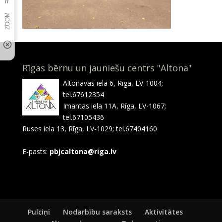
Rīgas bērnu un jauniešu centrs "Altona"
Altonavas iela 6, Rīga, LV-1004;
tel.67612354
Imantas iela 11A, Rīga, LV-1067;
tel.67105436
Ruses iela 13, Rīga, LV-1029; tel.67404160
E-pasts:
pbjcaltona@riga.lv
Pulciņi
Nodarbību saraksts
Aktivitātes