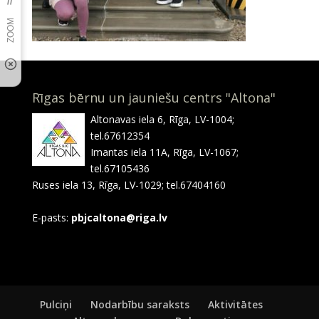
Rīgas bērnu un jauniešu centrs "Altona"
Altonavas iela 6, Rīga, LV-1004;
tel.67612354
Imantas iela 11A, Rīga, LV-1067;
tel.67105436
Ruses iela 13, Rīga, LV-1029; tel.67404160
E-pasts:
pbjcaltona@riga.lv
Pulciņi
Nodarbību saraksts
Aktivitātes