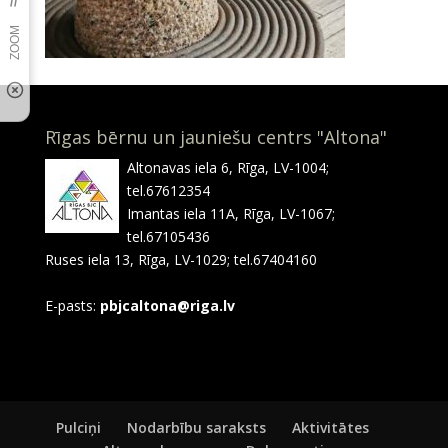
Rīgas bērnu un jauniešu centrs "Altona"
Altonavas iela 6, Rīga, LV-1004;
tel.67612354
Imantas iela 11A, Rīga, LV-1067;
tel.67105436
Ruses iela 13, Rīga, LV-1029; tel.67404160
E-pasts:
pbjcaltona@riga.lv
Pulciņi
Nodarbību saraksts
Aktivitātes