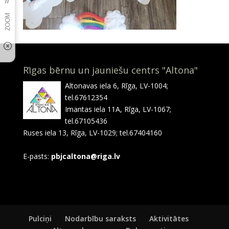
Rīgas bērnu un jauniešu centrs "Altona"
Altonavas iela 6, Rīga, LV-1004;
tel.67612354
Imantas iela 11A, Rīga, LV-1067;
tel.67105436
Ruses iela 13, Rīga, LV-1029; tel.67404160
E-pasts:
pbjcaltona@riga.lv
Pulciņi
Nodarbību saraksts
Aktivitātes