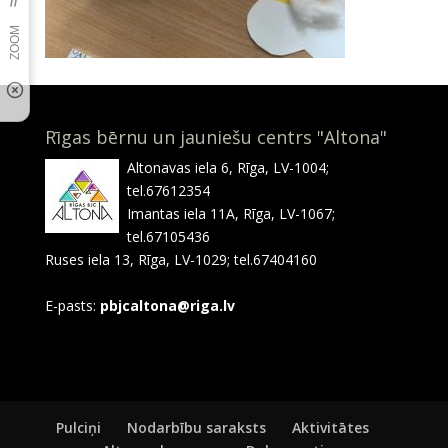
Rīgas bērnu un jauniešu centrs "Altona"
Altonavas iela 6, Rīga, LV-1004;
tel.67612354
Imantas iela 11A, Rīga, LV-1067;
tel.67105436
Ruses iela 13, Rīga, LV-1029; tel.67404160
E-pasts:
pbjcaltona@riga.lv
Pulciņi
Nodarbību saraksts
Aktivitātes