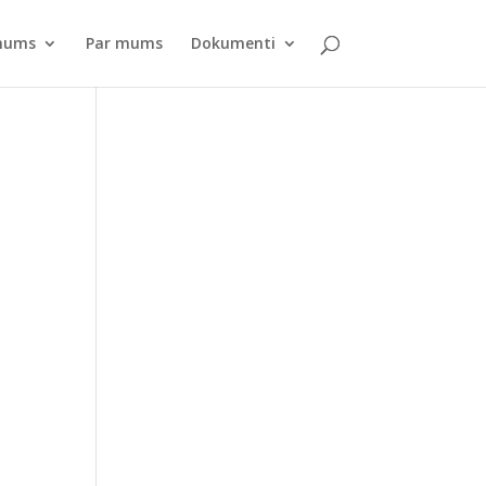
pnums
Par mums
Dokumenti