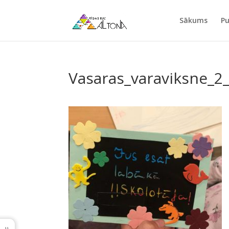
Sākums
Pu
Vasaras_varaviksne_2