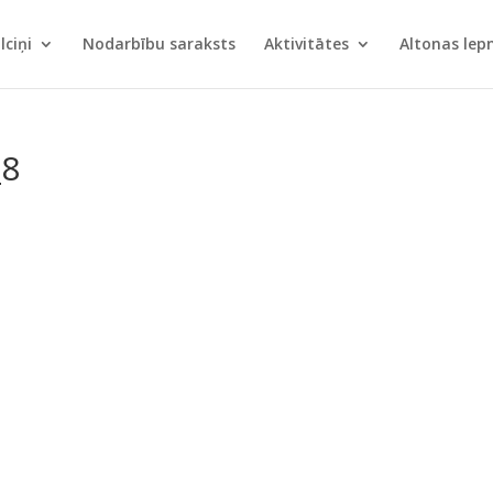
lciņi
Nodarbību saraksts
Aktivitātes
Altonas le
_8