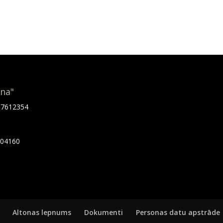
ona"
.67612354
7404160
Altonas lepnums
Dokumenti
Personas datu apstrāde