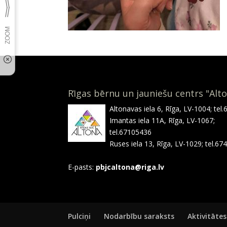
Rīgas bērnu un jauniešu centrs "Alt
Altonavas iela 6, Rīga, LV-1004; tel
Imantas iela 11A, Rīga, LV-1067;
tel.67105436
Ruses iela 13, Rīga, LV-1029; tel.6
E-pasts:
pbjcaltona@riga.lv
Pulciņi
Nodarbību saraksts
Aktivitātes