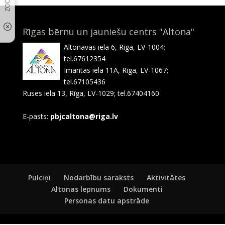
Rīgas bērnu un jauniešu centrs "Altona"
Altonavas iela 6, Rīga, LV-1004;
tel.67612354
Imantas iela 11A, Rīga, LV-1067;
tel.67105436
Ruses iela 13, Rīga, LV-1029; tel.67404160
E-pasts:
pbjcaltona@riga.lv
Pulciņi
Nodarbību saraksts
Aktivitātes
Altonas lepnums
Dokumenti
Personas datu apstrāde