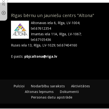
Rīgas bērnu un jauniešu centrs "Altona"
Altonavas iela 6, Rīga, LV-1004;
tel.67612354
Imantas iela 11A, Rīga, LV-1067;
tel.67105436
Ruses iela 13, Rīga, LV-1029; tel.67404160
E-pasts:
pbjcaltona@riga.lv
Pulciņi
Nodarbību saraksts
Aktivitātes
Altonas lepnums
Dokumenti
Personas datu apstrāde