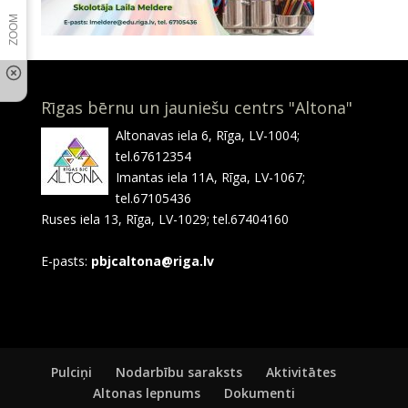
Rīgas bērnu un jauniešu centrs "Altona"
Altonavas iela 6, Rīga, LV-1004;
tel.67612354
Imantas iela 11A, Rīga, LV-1067;
tel.67105436
Ruses iela 13, Rīga, LV-1029; tel.67404160
E-pasts:
pbjcaltona@riga.lv
Pulciņi
Nodarbību saraksts
Aktivitātes
Altonas lepnums
Dokumenti