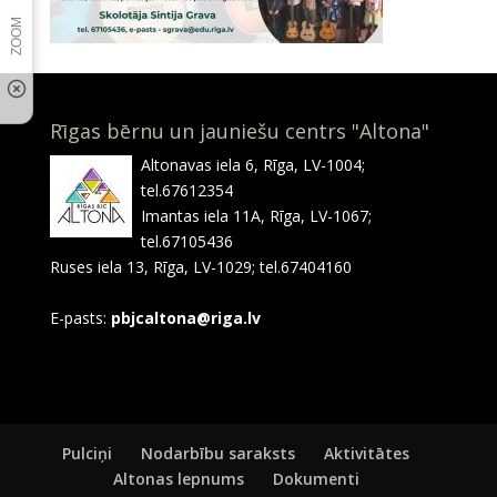
Rīgas bērnu un jauniešu centrs "Altona"
Altonavas iela 6, Rīga, LV-1004;
tel.67612354
Imantas iela 11A, Rīga, LV-1067;
tel.67105436
Ruses iela 13, Rīga, LV-1029; tel.67404160
E-pasts:
pbjcaltona@riga.lv
Pulciņi
Nodarbību saraksts
Aktivitātes
Altonas lepnums
Dokumenti