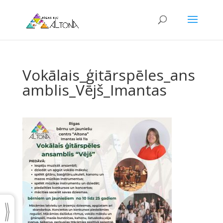
Vokālais_ģitārspēles_ans
amblis_Vējš_Imantas