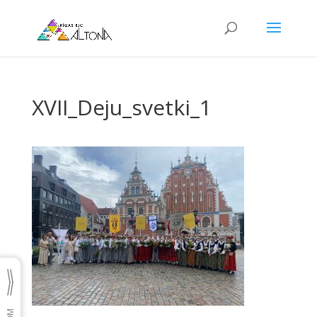
XVII_Deju_svetki_1