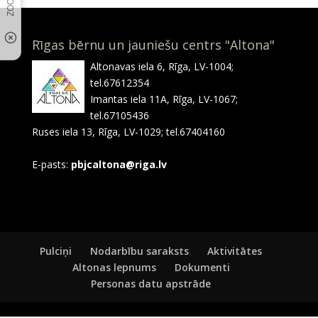
Rīgas bērnu un jauniešu centrs "Altona"
Altonavas iela 6, Rīga, LV-1004;
tel.67612354
Imantas iela 11A, Rīga, LV-1067;
tel.67105436
Ruses iela 13, Rīga, LV-1029; tel.67404160
E-pasts:
pbjcaltona@riga.lv
Pulciņi
Nodarbību saraksts
Aktivitātes
Altonas lepnums
Dokumenti
Personas datu apstrāde