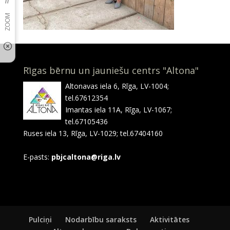
Rīgas bērnu un jauniešu centrs "Altona"
Altonavas iela 6, Rīga, LV-1004;
tel.67612354
Imantas iela 11A, Rīga, LV-1067;
tel.67105436
Ruses iela 13, Rīga, LV-1029; tel.67404160
E-pasts:
pbjcaltona@riga.lv
Pulciņi
Nodarbību saraksts
Aktivitātes