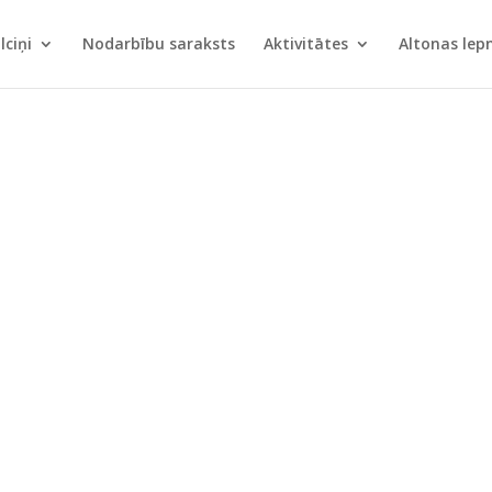
lciņi
Nodarbību saraksts
Aktivitātes
Altonas le