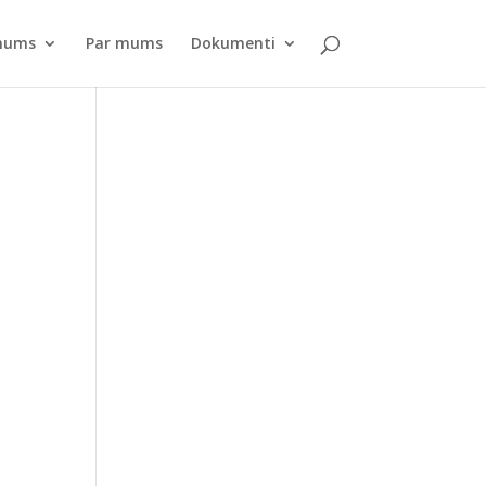
pnums
Par mums
Dokumenti