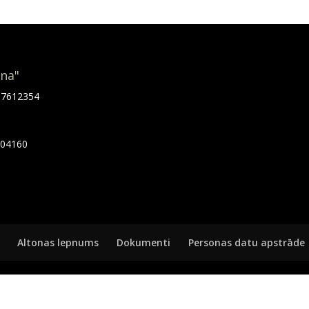
ona"
.67612354
7404160
Altonas lepnums
Dokumenti
Personas datu apstrāde