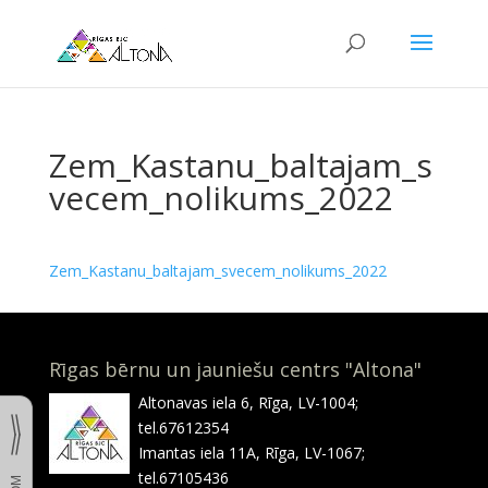
Zem_Kastanu_baltajam_s
vecem_nolikums_2022
Zem_Kastanu_baltajam_svecem_nolikums_2022
Rīgas bērnu un jauniešu centrs "Altona"
Altonavas iela 6, Rīga, LV-1004;
tel.67612354
Imantas iela 11A, Rīga, LV-1067;
tel.67105436