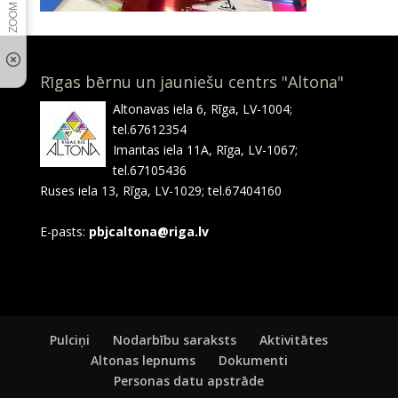
Rīgas bērnu un jauniešu centrs "Altona"
Altonavas iela 6, Rīga, LV-1004;
tel.67612354
Imantas iela 11A, Rīga, LV-1067;
tel.67105436
Ruses iela 13, Rīga, LV-1029; tel.67404160
E-pasts:
pbjcaltona@riga.lv
Pulciņi
Nodarbību saraksts
Aktivitātes
Altonas lepnums
Dokumenti
Personas datu apstrāde