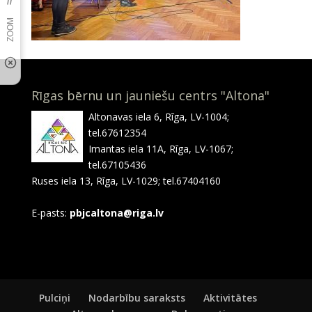
Rīgas bērnu un jauniešu centrs "Altona"
Altonavas iela 6, Rīga, LV-1004;
tel.67612354
Imantas iela 11A, Rīga, LV-1067;
tel.67105436
Ruses iela 13, Rīga, LV-1029; tel.67404160
E-pasts:
pbjcaltona@riga.lv
Pulciņi
Nodarbību saraksts
Aktivitātes