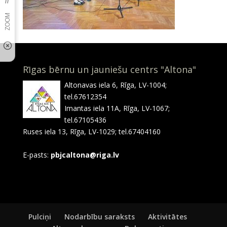
Rīgas bērnu un jauniešu centrs "Altona"
Altonavas iela 6, Rīga, LV-1004;
tel.67612354
Imantas iela 11A, Rīga, LV-1067;
tel.67105436
Ruses iela 13, Rīga, LV-1029; tel.67404160
E-pasts:
pbjcaltona@riga.lv
Pulciņi
Nodarbību saraksts
Aktivitātes