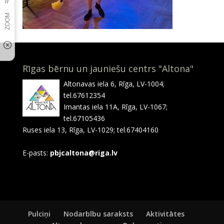
Rīgas bērnu un jauniešu centrs "Altona"
Altonavas iela 6, Rīga, LV-1004;
tel.67612354
Imantas iela 11A, Rīga, LV-1067;
tel.67105436
Ruses iela 13, Rīga, LV-1029; tel.67404160
E-pasts:
pbjcaltona@riga.lv
Pulciņi
Nodarbību saraksts
Aktivitātes