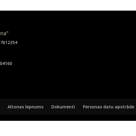
ona"
.67612354
7404160
Altonas lepnums
Dokumenti
Personas datu apstrāde