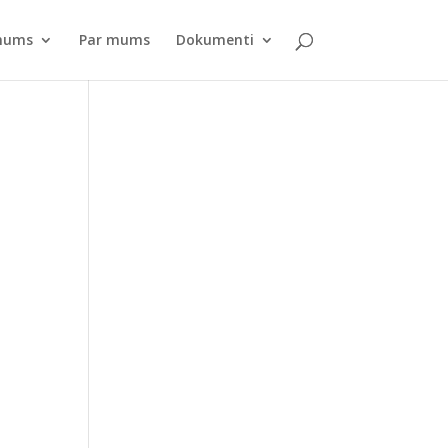
pnums
Par mums
Dokumenti