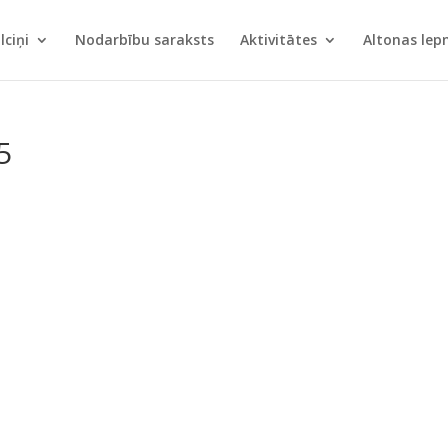
lciņi
Nodarbību saraksts
Aktivitātes
Altonas le
5