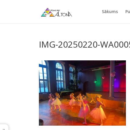
Sākums
Pu
IMG-20250220-WA000