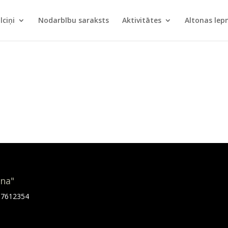
lciņi
Nodarbību saraksts
Aktivitātes
Altonas le
ona"
.67612354