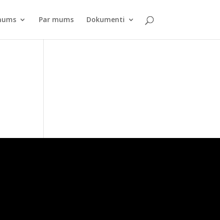
pnums
Par mums
Dokumenti