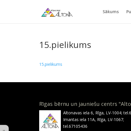
Sākums
Pu
15.pielikums
15.pielikums
Rīgas bērnu un jauniešu centrs "Alt
Altonavas iela 6, Rīga, LV-1004; tel
Imantas iela 11A, Rīga, LV-1067;
tel.67105436