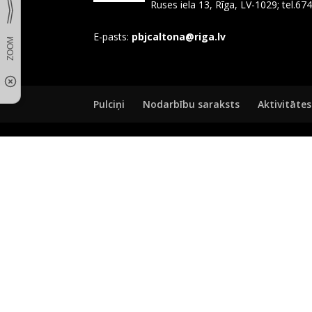
Ruses iela 13, Rīga, LV-1029; tel.6
E-pasts:
pbjcaltona@riga.lv
Pulciņi
Nodarbību saraksts
Aktivitātes