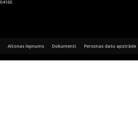
7404160
Altonas lepnums
Dokumenti
Personas datu apstrāde