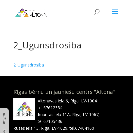
2_Ugunsdrosiba
2_Ugunsdrosiba
Rīgas bērnu un jauniešu centrs "Altona"
Altonavas iela 6, Rīga, LV-1004;
tel.67612354
Imantas iela 11A, Rīga, LV-1067;
tel.67105436
Ruses iela 13, Rīga, LV-1029; tel.67404160