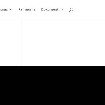
pnums
Par mums
Dokumenti