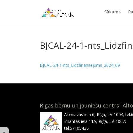
Sākums
Pu
BJCAL-24-1-nts_Lidzf
BJCAL-24-1-nts_Lidzfinansejums_2024_09
Rīgas bērnu un jauniešu centrs "Alt
Altonavas iela 6, Rīga, LV-1004; tel
Imantas iela 11A, Rīga, LV-1067;
tel.67105436