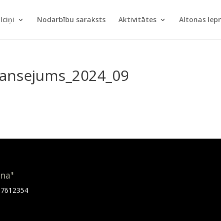
lciņi
Nodarbību saraksts
Aktivitātes
Altonas le
inansejums_2024_09
ona"
.67612354