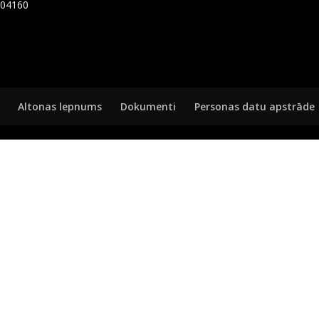
7404160
Altonas lepnums
Dokumenti
Personas datu apstrāde