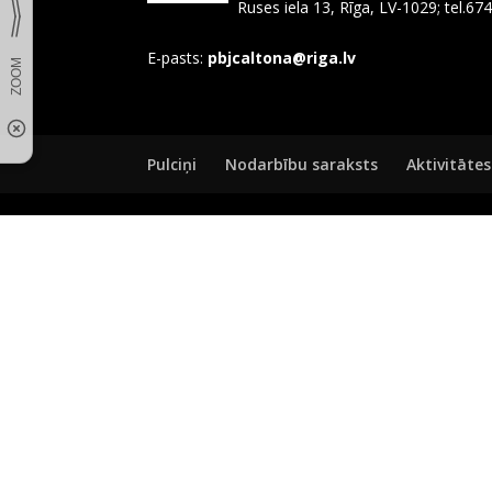
Ruses iela 13, Rīga, LV-1029; tel.6
E-pasts:
pbjcaltona@riga.lv
Pulciņi
Nodarbību saraksts
Aktivitātes