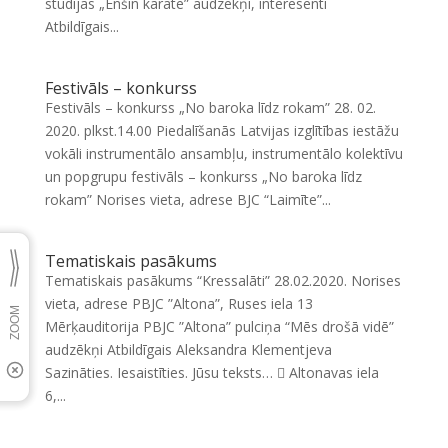
studijas „Enšin karatē” audzēkņi, interesenti
Atbildīgais...
Festivāls – konkurss
Festivāls – konkurss „No baroka līdz rokam” 28. 02.
2020. plkst.14.00 Piedalīšanās Latvijas izglītības iestāžu
vokāli instrumentālo ansambļu, instrumentālo kolektīvu
un popgrupu festivāls – konkurss „No baroka līdz
rokam” Norises vieta, adrese BJC “Laimīte”...
Tematiskais pasākums
Tematiskais pasākums “Kressalāti” 28.02.2020. Norises
vieta, adrese PBJC ”Altona”, Ruses iela 13
Mērķauditorija PBJC ”Altona” pulciņa “Mēs drošā vidē”
audzēkņi Atbildīgais Aleksandra Klementjeva
Sazināties. Iesaistīties. Jūsu teksts…  Altonavas iela
6,...