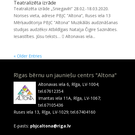
Teatralizēta izrāde
Teatralizēta izrāde „Sniegavīri” 28.02.-18.03.2020.
Norises vieta, adrese PBJC ”Altona”, Ruses iela 13
Mērķauditorija PBJC ”Altona” Muzikālās audzināšanas
studijas audzēkņi Atbildīgais Nataļja Čigire Sazināties.
Iesaistīties. Jūsu teksts…  Altonavas iela...
« Older Entries
Rīgas bērnu un jauniešu centrs "Altona"
Altonavas iela 6, Rīga, LV-1004;
tel.67612354
Imantas iela 11A, Rīga, LV-1067;
tel.67105436
Ruses iela 13, Rīga, LV-1029; tel.67404160
E-pasts:
pbjcaltona@riga.lv