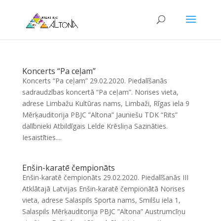
Koncerts “Pa ceļam”
Koncerts “Pa ceļam” 29.02.2020. Piedalīšanās
sadraudzības koncertā “Pa ceļam”. Norises vieta,
adrese Limbažu Kultūras nams, Limbaži, Rīgas iela 9
Mērķauditorija PBJC ”Altona” Jauniešu TDK “Rits”
dalībnieki Atbildīgais Lelde Krēsliņa Sazināties.
Iesaistīties....
Enšin-karatē čempionāts
Enšin-karatē čempionāts 29.02.2020. Piedalīšanās III
Atklātajā Latvijas Enšin-karatē čempionātā Norises
vieta, adrese Salaspils Sporta nams, Smilšu iela 1,
Salaspils Mērķauditorija PBJC ”Altona” Austrumcīņu