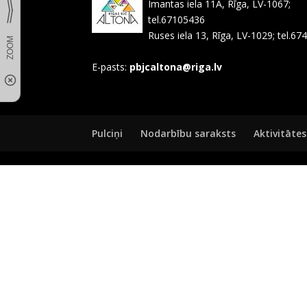
Imantas iela 11A, Rīga, LV-1067;
tel.67105436
Ruses iela 13, Rīga, LV-1029; tel.6
E-pasts:
pbjcaltona@riga.lv
Pulciņi
Nodarbību saraksts
Aktivitātes