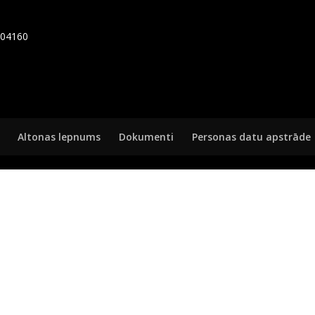
7404160
Altonas lepnums
Dokumenti
Personas datu apstrāde