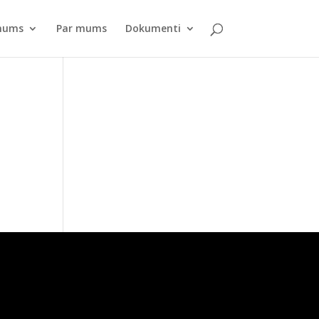
pnums
Par mums
Dokumenti