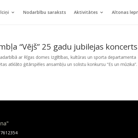
lciņi
Nodarbību saraksts
Aktivitātes
Altonas le
mbļa “Vējš” 25 gadu jubilejas koncerts
adarbībā ar Rīgas domes Izglītības, kultūras un sporta departamenta
ētas atklāto ģitārspēles ansambļu un solistu konkursu “Es un mūzika”.
ona"
.67612354