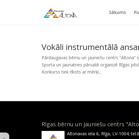
Sākums
Pu
Vokāli instrumentālā ansa
Pārdaugavas bērnu un jauniešu centrs “Altona” s
Sporta un jaunatnes pārvaldi organizē Rīgas pils
Konkurss tiek rīkots ar mērķi...
Rīgas bērnu un jauniešu centrs "Alt
Altonavas iela 6, Rīga, LV-1004; tel