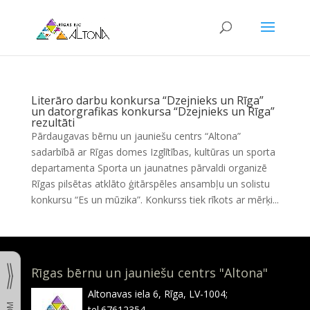
Literāro darbu konkursa “Dzejnieks un Rīga”
un datorgrafikas konkursa “Dzejnieks un Rīga”
rezultāti
Pārdaugavas bērnu un jauniešu centrs “Altona”
sadarbībā ar Rīgas domes Izglītības, kultūras un sporta
departamenta Sporta un jaunatnes pārvaldi organizē
Rīgas pilsētas atklāto ģitārspēles ansambļu un solistu
konkursu “Es un mūzika”. Konkurss tiek rīkots ar mērķi...
Rīgas bērnu un jauniešu centrs "Altona"
Altonavas iela 6, Rīga, LV-1004;
tel.67612354