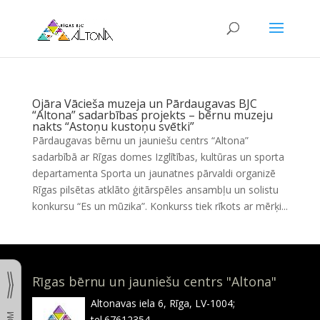
Ojāra Vācieša muzeja un Pārdaugavas BJC
“Altona” sadarbības projekts – bērnu muzeju
nakts “Astoņu kustoņu svētki”
Pārdaugavas bērnu un jauniešu centrs “Altona”
sadarbībā ar Rīgas domes Izglītības, kultūras un sporta
departamenta Sporta un jaunatnes pārvaldi organizē
Rīgas pilsētas atklāto ģitārspēles ansambļu un solistu
konkursu “Es un mūzika”. Konkurss tiek rīkots ar mērķi...
Rīgas bērnu un jauniešu centrs "Altona"
Altonavas iela 6, Rīga, LV-1004;
tel.67612354