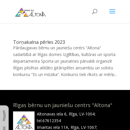
Torņakalna pērles 2023
Pārdaugavas bērnu un jauniešu centrs “Altona”
sadarbībā ar Rīgas domes Izglītības, kultūras un sporta
departamenta Sporta un jaunatnes pārvaldi organizē
Rīgas pilsētas atklāto ģitārspēles ansambļu un solistu
konkursu “Es un mūzika”. Konkurss tiek rīkots ar mērķi...
Rīgas bērnu un jauniešu centrs "Altona"
Altonavas iela 6, Rīga, LV-1004;
tel.67612354
Imantas iela 11A, Rīga, LV-1067;