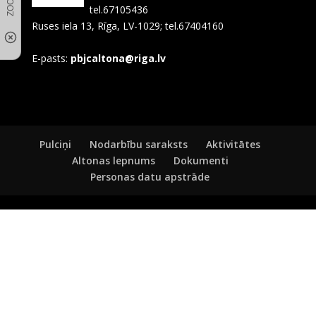
tel.67105436
Ruses iela 13, Rīga, LV-1029; tel.67404160
E-pasts:
pbjcaltona@riga.lv
Pulciņi
Nodarbību saraksts
Aktivitātes
Altonas lepnums
Dokumenti
Personas datu apstrāde