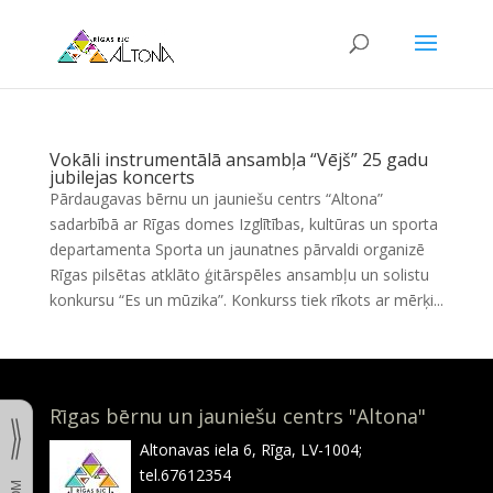
Vokāli instrumentālā ansambļa “Vējš” 25 gadu
jubilejas koncerts
Pārdaugavas bērnu un jauniešu centrs “Altona”
sadarbībā ar Rīgas domes Izglītības, kultūras un sporta
departamenta Sporta un jaunatnes pārvaldi organizē
Rīgas pilsētas atklāto ģitārspēles ansambļu un solistu
konkursu “Es un mūzika”. Konkurss tiek rīkots ar mērķi...
Rīgas bērnu un jauniešu centrs "Altona"
Altonavas iela 6, Rīga, LV-1004;
tel.67612354